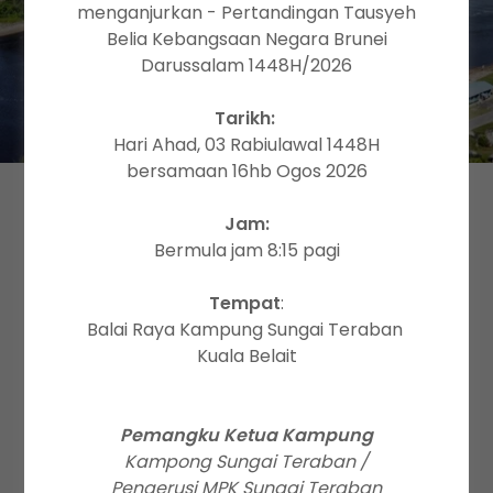
menganjurkan - Pertandingan Tausyeh
WELCOME
Belia Kebangsaan Negara Brunei
Darussalam 1448H/2026
Tarikh:
Hari Ahad, 03 Rabiulawal 1448H
bersamaan 16hb Ogos 2026
HUBUNGI KAMI
Jam:
Bermula jam 8:15 pagi
Untuk orang awam terutama sekali kepada
Tempat
:
penduduk kampung yang mempunyai sebarang
Balai Raya Kampung Sungai Teraban
komen/saranan ataupun permasalahan
Kuala Belait
mengenai kampung/MPK-KST dan ingin
menyampaikannya kepada pihak MPK Kampong
Sungai Teraban
Pemangku Ketua Kampung
Kampong Sungai Teraban /
Nama*
Pengerusi MPK Sungai Teraban