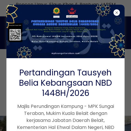
Pencen Umur, Elaun Khas & Bantuan JAPEM
bagi Julai ialah 27hb dan 28hb Julai 2026
HUBUNGI MPK SUNGAI TERABAN
Pertandingan Tausyeh
DI MEDIA SOCIAL
Belia Kebangsaan NBD
1448H/2026
Majlis Perundingan Kampung - MPK Sungai
Teraban, Mukim Kuala Belait dengan
kerjasama Jabatan Daerah Belait,
Kementerian Hal Ehwal Dalam Negeri, NBD