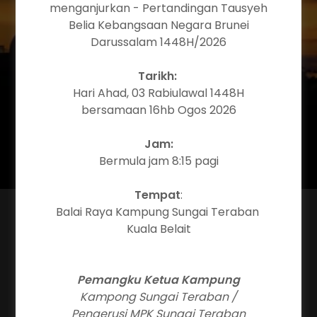
menganjurkan - Pertandingan Tausyeh
MEMAJUKAN
Belia Kebangsaan Negara Brunei
Darussalam 1448H/2026
MASYARAKAT
Tarikh:
Hari Ahad, 03 Rabiulawal 1448H
bersamaan 16hb Ogos 2026
ISI BORANG UNTUK MENJADI
AHLI
Jam:
Bermula jam 8:15 pagi
Tempat
:
Balai Raya Kampung Sungai Teraban
BORANG DAFTAR BAGI
Kuala Belait
PEMOHONAN MENJADI AHLI
Pemangku Ketua Kampung
MPM/MPK
Kampong Sungai Teraban /
Pengerusi MPK Sungai Teraban