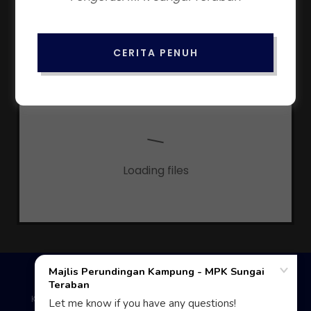
BORANG PERMOHONAN KEAHLIAN
Download PDF
CERITA PENUH
Loading files
COPYRIGHT © 2026 MAJLIS PERUNDINGAN
KAMPUNG - MPK SUNGAI TERABAN - ALL RIGHTS