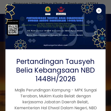
Pencen Umur, Elaun Khas & Bantuan JAPEM
bagi Julai ialah 27hb dan 28hb Julai 2026
INGIN
Pertandingan Tausyeh
Belia Kebangsaan NBD
MELIBATKAN
1448H/2026
DIRI SECARA
SUKARELA
Majlis Perundingan Kampung - MPK Sungai
Teraban, Mukim Kuala Belait dengan
UNTUK
kerjasama Jabatan Daerah Belait,
MEMBANTU DAN
Kementerian Hal Ehwal Dalam Negeri, NBD